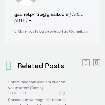
gabriel.p4tru@gmail.com
/ ABOUT
AUTHOR
More posts by gabriel.p4tru@gmail.com
Related Posts
Dolore magnam aliquam quaerat
voluptatem (Demo)
0
Lorem ipsum dolor sit ametcon
17 May 2019
sectetur adipisicing elit, sed
Consequuntur magni sit dolores