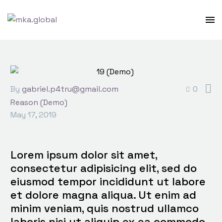

By
gabriel.p4tru@gmail.com
0
Reason (Demo)
May 17, 2019
Lorem ipsum dolor sit amet,
consectetur adipisicing elit, sed do
eiusmod tempor incididunt ut labore
et dolore magna aliqua. Ut enim ad
minim veniam, quis nostrud ullamco
laboris nisi ut aliquip ex ea commodo