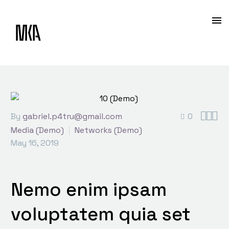



By
gabriel.p4tru@gmail.com
0
Media (Demo)
Networks (Demo)
May 16, 2019
Nemo enim ipsam
voluptatem quia set